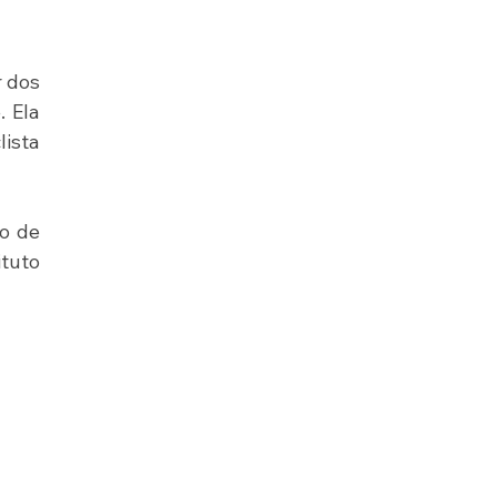
 dos 
 Ela 
ista 
o de 
tuto 