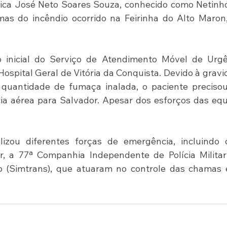
nica José Neto Soares Souza, conhecido como Netinho
mas do incêndio ocorrido na Feirinha do Alto Maron
 inicial do Serviço de Atendimento Móvel de Urgên
spital Geral de Vitória da Conquista. Devido à gravi
uantidade de fumaça inalada, o paciente precisou 
a aérea para Salvador. Apesar dos esforços das equ
izou diferentes forças de emergência, incluindo o
r, a 77ª Companhia Independente de Polícia Militar
o (Simtrans), que atuaram no controle das chamas e