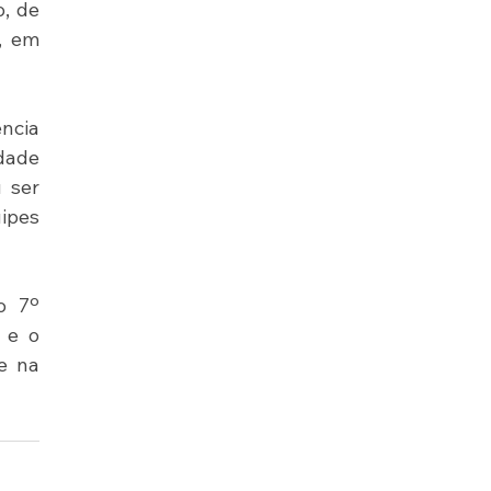
, de 
, em 
cia 
dade 
ser 
ipes 
 7º 
 e o 
 na 