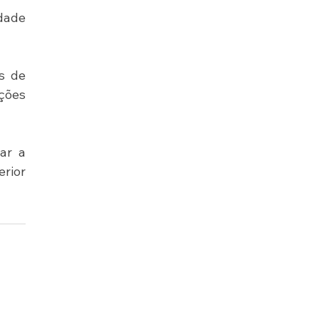
dade 
 de 
ções 
ar a 
rior 