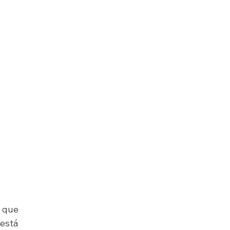
 que 
stá 