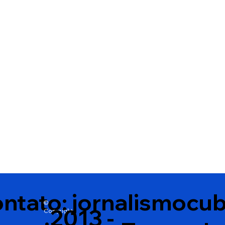
Vitória da Conquista
Rodrigo Hagge
reconhece abelhas nativas
apoio à candid
sem ferrão como
Wagner Alves 
patrimônio natural e cria
deputado esta
medidas de proteção
ntato:
jornalismocu
©
2013 -
Copyright