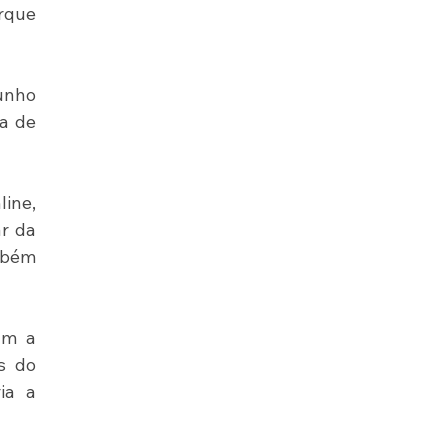
rque 
unho 
a de 
ine, 
r da 
bém 
m a 
 do 
a a 