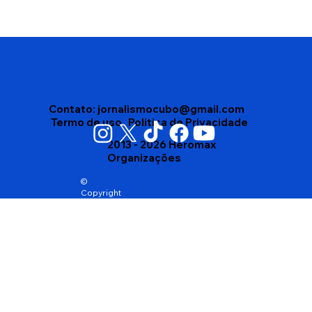
Vigilância Sanitária apreende mais de
4 mil produtos vencidos em depósito
no bairro Brasil, em Vitória da
Conquista
Contato:
jornalismocubo@gmail.com
Termo de uso
Politica de Privacidade
2013 - 2026 Heromax
Organizações
©
Copyright