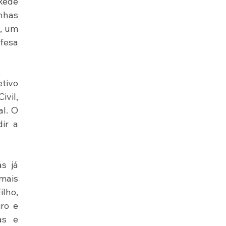
Rede 
nhas 
, um 
fesa 
tivo 
vil, 
l. O 
r a 
s já 
mais 
lho, 
o e 
s e 