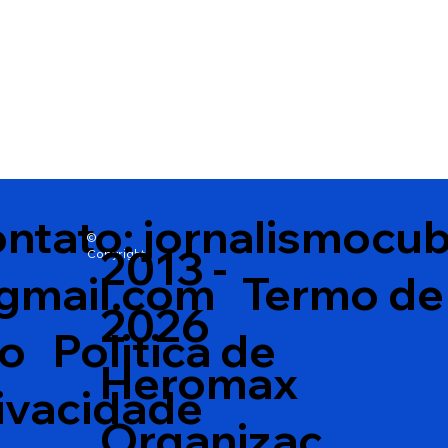
ntato:
jornalismocu
©
2013 -
Copyright
gmail.com
Termo de
2026
so
Politica de
Heromax
ivacidade
Organizaç