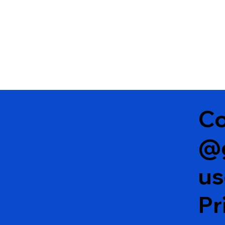
Co
@
u
Pr