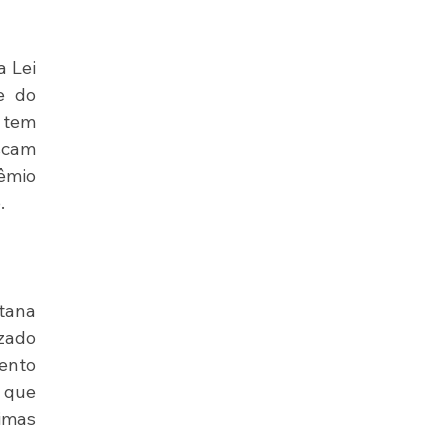
 Lei 
 do 
 tem 
cam 
mio 
.
tana 
zado 
nto 
 que 
imas 