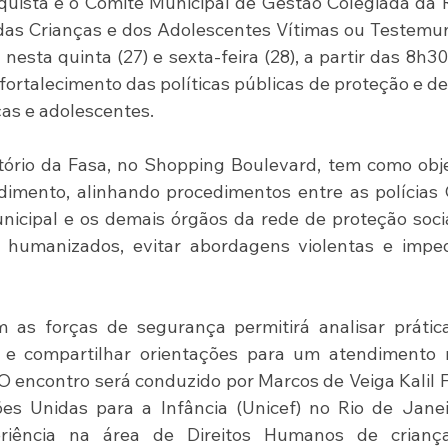
nquista e o Comitê Municipal de Gestão Colegiada da 
das Crianças e dos Adolescentes Vítimas ou Testemu
esta quinta (27) e sexta-feira (28), a partir das 8h30
fortalecimento das políticas públicas de proteção e de
ças e adolescentes.
ório da Fasa, no Shopping Boulevard, tem como obje
imento, alinhando procedimentos entre as polícias Ci
nicipal e os demais órgãos da rede de proteção socia
 humanizados, evitar abordagens violentas e impedi
 as forças de segurança permitirá analisar prática
os e compartilhar orientações para um atendimento 
 O encontro será conduzido por Marcos de Veiga Kalil Fi
s Unidas para a Infância (Unicef) no Rio de Janeir
eriência na área de Direitos Humanos de criança