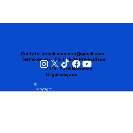
Edson Gomes segue internado após
passar mal depois de show em
Salvador
Contato:
jornalismocubo@gmail.com
Termo de uso
Politica de Privacidade
2013 - 2026 Heromax
Organizações
©
Copyright