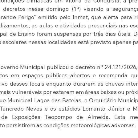
ndições climáticas em Vitória da Conquista, a pref
 decretos nesse domingo (1º) visando a segurança
ande Perigo" emitido pelo Inmet, que alerta para ri
izamentos, as aulas e atividades presenciais nas esc
al de Ensino foram suspensas por três dias úteis. D
s escolares nessas localidades está previsto apenas pa
overno Municipal publicou o decreto nº 24.121/2026,
tos em espaços públicos abertos e recomenda que
ivo desses locais enquanto durarem as chuvas inten
mais vulneráveis por estarem em áreas baixas ou próx
ue Municipal Lagoa das Bateias, o Orquidário Municipa
 Tancredo Neves e os estádios Lomanto Júnior e Mur
de Exposições Teopompo de Almeida. Esta med
 persistirem as condições meteorológicas adversas.