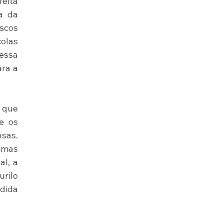
eita 
 da 
scos 
olas 
essa 
ra a 
 que 
 os 
sas. 
imas 
l, a 
ilo 
ida 