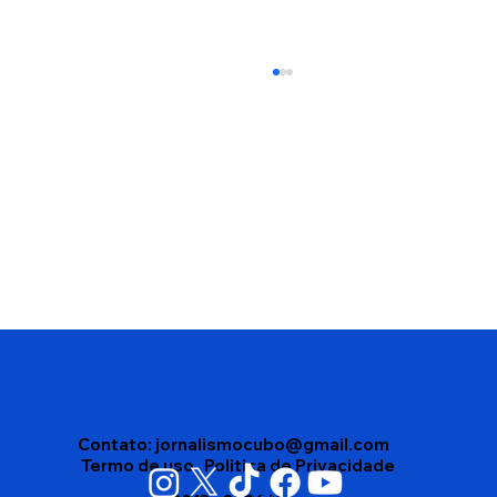
Bonnie Tyler morre aos 75 anos e
deixa legado marcado por sucessos
que atravessaram gerações
Contato:
jornalismocubo@gmail.com
Termo de uso
Politica de Privacidade