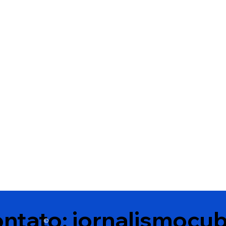
Edson Gomes segue
Disputa intern
internado após passar mal
Democracia Cri
depois de show em
partido a homo
Salvador
nomes para o 
Bahia
ntato:
jornalismocu
©