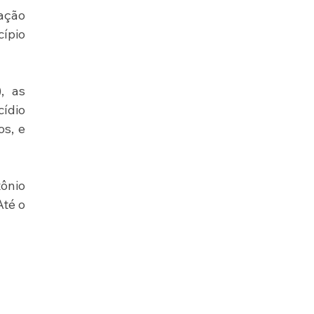
ação 
ípio 
 as 
ídio 
s, e 
nio 
té o 