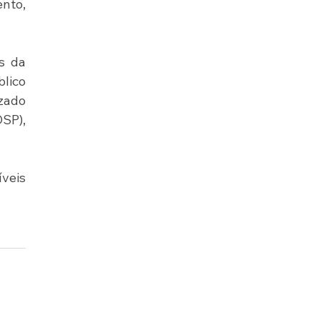
nto, 
s da 
lico 
ado 
P), 
veis 