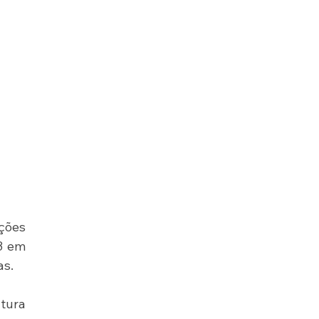
ões 
3 em 
as.
tura 