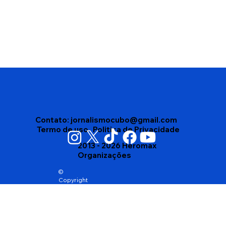
Vigilância Sanitária apreende mais de
4 mil produtos vencidos em depósito
no bairro Brasil, em Vitória da
Conquista
Contato:
jornalismocubo@gmail.com
Termo de uso
Politica de Privacidade
2013 - 2026 Heromax
Organizações
©
Copyright