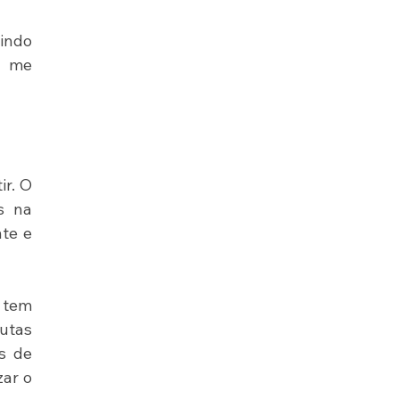
indo 
 me 
r. O 
 na 
te e 
 tem 
utas 
s de 
ar o 