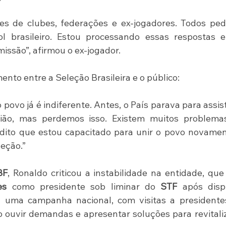
es de clubes, federações e ex-jogadores. Todos ped
l brasileiro. Estou processando essas respostas e
ssão”, afirmou o ex-jogador.
nto entre a Seleção Brasileira e o público:
ovo já é indiferente. Antes, o País parava para assisti
ão, mas perdemos isso. Existem muitos problemas
edito que estou capacitado para unir o povo novamen
leção.”
BF
, Ronaldo criticou a instabilidade na entidade, que
es
 como presidente sob liminar do 
STF
 após disp
ja uma campanha nacional, com visitas a presidente
 ouvir demandas e apresentar soluções para revitaliz