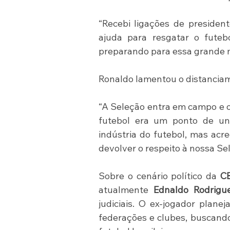
“Recebi ligações de president
ajuda para resgatar o futebo
preparando para essa grande mi
Ronaldo lamentou o distanciame
“A Seleção entra em campo e o p
futebol era um ponto de uni
indústria do futebol, mas acr
devolver o respeito à nossa Se
Sobre o cenário político da 
C
atualmente 
Ednaldo Rodrigu
judiciais. O ex-jogador plane
federações e clubes, buscando