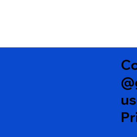
Co
@
u
Pr