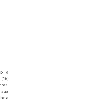
o à 
(18) 
es. 
sua 
ar a 