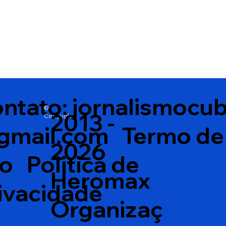
ntato:
jornalismocu
©
2013 -
Copyright
gmail.com
Termo de
2026
so
Politica de
Heromax
ivacidade
Organizaç