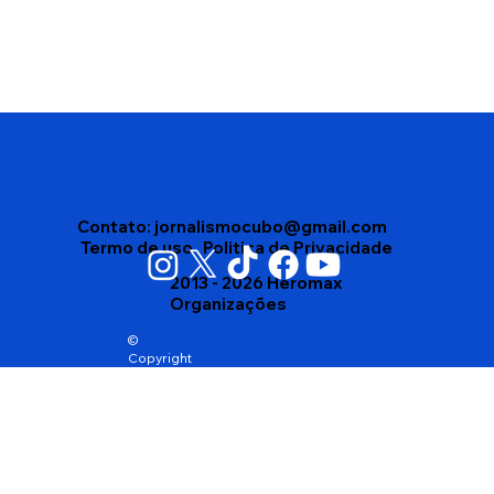
Vigilância Sanitária apreende mais de
4 mil produtos vencidos em depósito
no bairro Brasil, em Vitória da
Conquista
Contato:
jornalismocubo@gmail.com
Termo de uso
Politica de Privacidade
2013 - 2026 Heromax
Organizações
©
Copyright