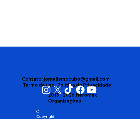
Ciclistas enfrentam frio da Serra do
Marçal em preparação para o 5º
Desafio Itambé–Conquista
Contato:
jornalismocubo@gmail.com
Termo de uso
Politica de Privacidade
2013 - 2026 Heromax
Organizações
©
Copyright