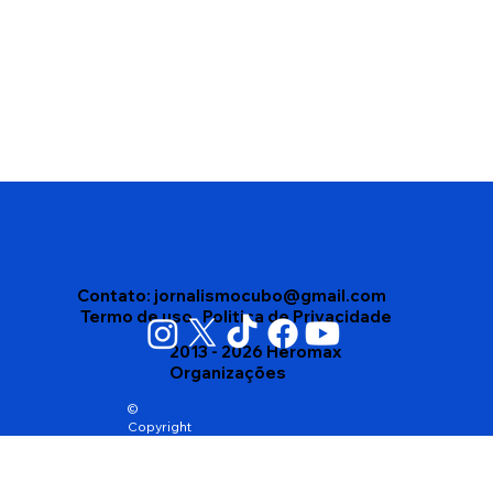
Edson Gomes segue internado após
passar mal depois de show em
Salvador
Contato:
jornalismocubo@gmail.com
Termo de uso
Politica de Privacidade
2013 - 2026 Heromax
Organizações
©
Copyright