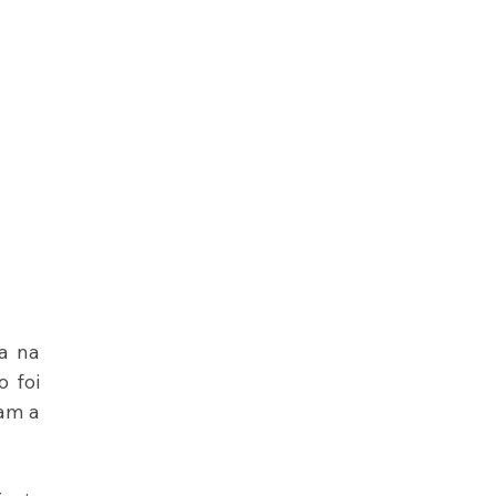
a na 
 foi 
am a 