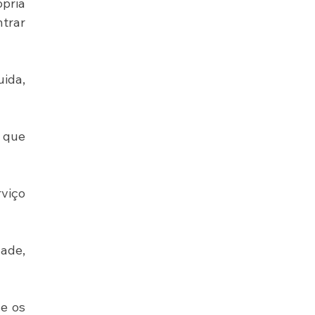
pria 
trar 
da, 
 que 
viço 
ade, 
e os 