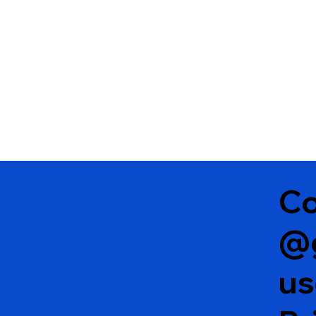
resistência e direitos
Co
@
u