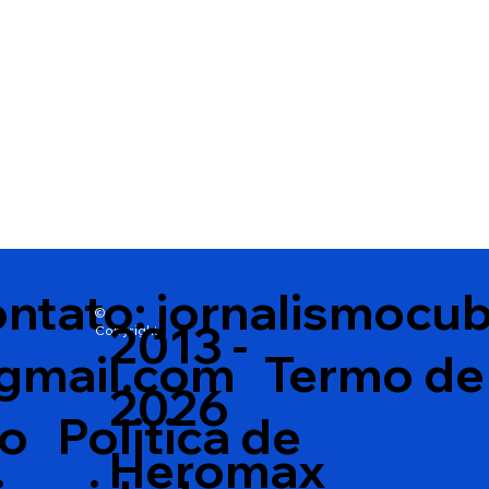
ntato:
jornalismocu
©
2013 -
Copyright
gmail.com
Termo de
2026
so
Politica de
Heromax