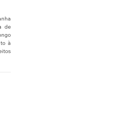
nha 
a de 
ongo 
o à 
itos 