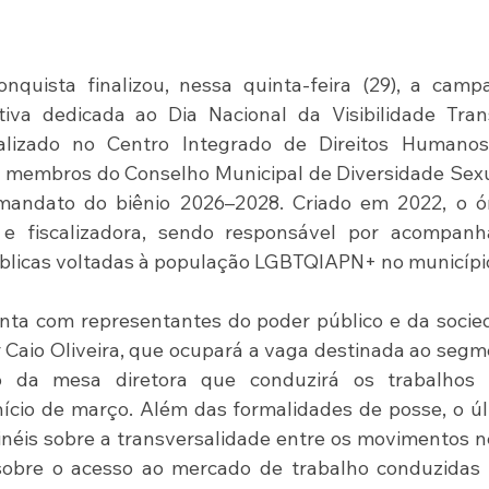
nquista finalizou, nessa quinta-feira (29), a camp
ativa dedicada ao Dia Nacional da Visibilidade Tran
lizado no Centro Integrado de Direitos Humanos, 
 membros do Conselho Municipal de Diversidade Sexu
ndato do biênio 2026–2028. Criado em 2022, o ór
 e fiscalizadora, sendo responsável por acompanha
blicas voltadas à população LGBTQIAPN+ no municípi
nta com representantes do poder público e da socie
or Caio Oliveira, que ocupará a vaga destinada ao segm
 da mesa diretora que conduzirá os trabalhos e
ício de março. Além das formalidades de posse, o úl
néis sobre a transversalidade entre os movimentos n
sobre o acesso ao mercado de trabalho conduzidas p