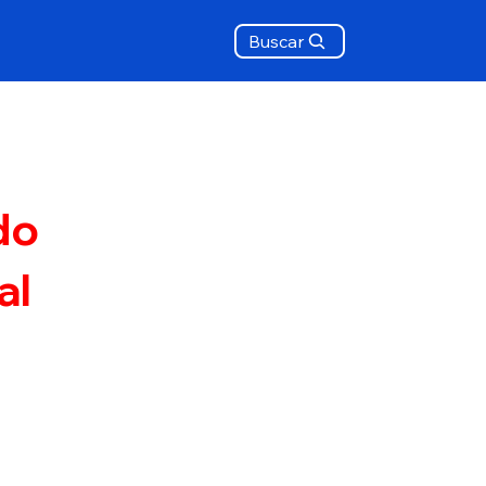
Buscar
do
al