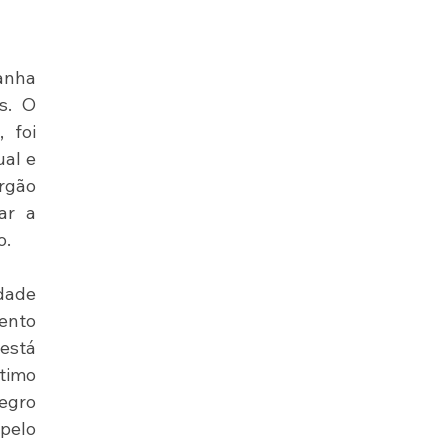
anha 
s. O 
foi 
al e 
gão 
r a 
o.
dade 
ento 
stá 
timo 
egro 
elo 