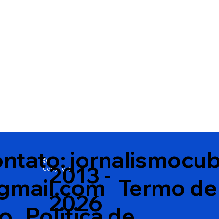
patrimônio natural e cria
deputado esta
medidas de proteção
ntato:
jornalismocu
©
2013 -
Copyright
gmail.com
Termo de
2026
so
Politica de