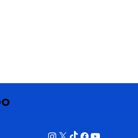
dual
bo