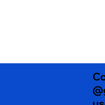
depósito no bairro Brasil,
em Vitória da Conquista
Co
@
u