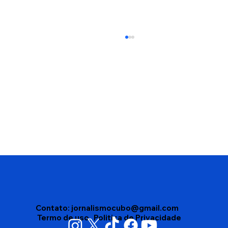
Disputa interna no Democracia Cristã
leva partido a homologar dois nomes
para o Governo da Bahia
Contato:
jornalismocubo@gmail.com
Termo de uso
Politica de Privacidade