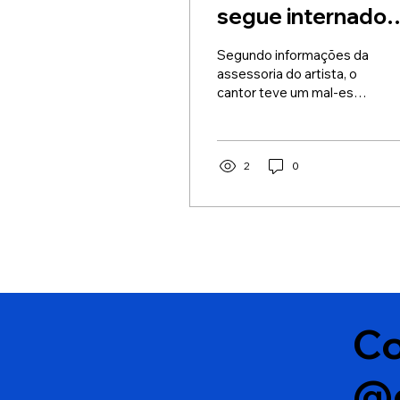
segue internado
após passar mal
Segundo informações da
depois de show 
assessoria do artista, o
cantor teve um mal-estar
Salvador
provocado por uma
combinação de fatores
relacionados à rotina
intensa de shows.
2
0
Co
@