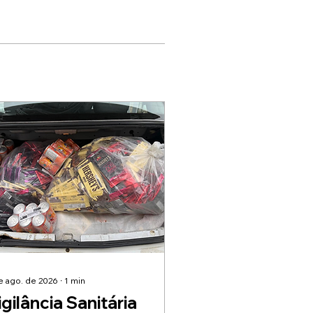
e ago. de 2026
∙
1
min
igilância Sanitária