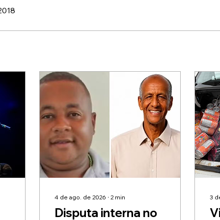
 2018
4 de ago. de 2026
∙
2
min
3 d
Disputa interna no
V