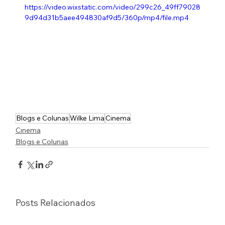
https://video.wixstatic.com/video/299c26_49ff79028
9d94d31b5aee494830af9d5/360p/mp4/file.mp4
Blogs e Colunas
Wilke Lima
Cinema
Cinema
Blogs e Colunas
Posts Relacionados