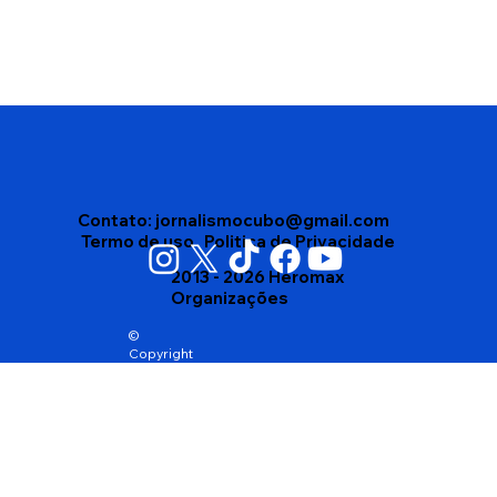
Camila Pitanga viverá Clara Nunes em
cinebiografia da cantora
Contato:
jornalismocubo@gmail.com
Termo de uso
Politica de Privacidade
2013 - 2026 Heromax
Organizações
©
Copyright