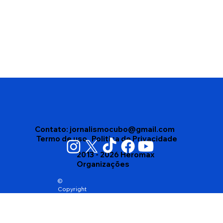
Edson Gomes segue internado após
passar mal depois de show em
Salvador
Contato:
jornalismocubo@gmail.com
Termo de uso
Politica de Privacidade
2013 - 2026 Heromax
Organizações
©
Copyright