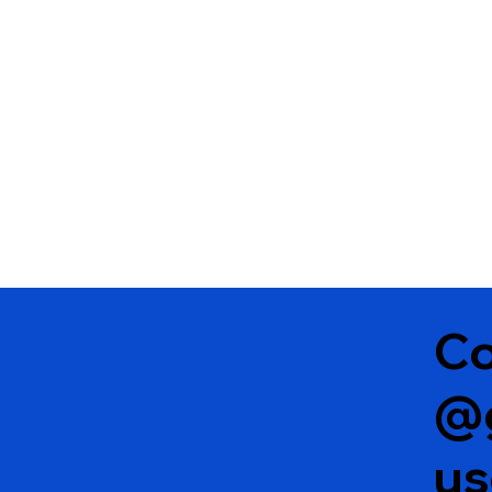
em Vitória da Conquista
Co
@
u