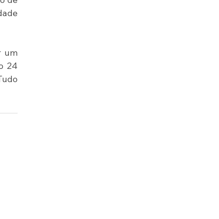
dade 
 um 
 24 
Tudo 