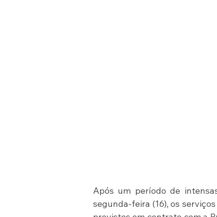
Após um período de intensas
segunda-feira (16), os serviço
previstos em contrato com a Pre