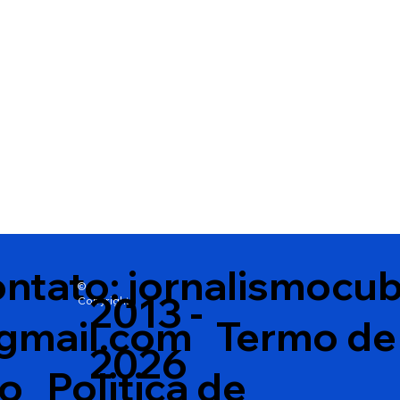
medidas de proteção
ntato:
jornalismocu
©
2013 -
Copyright
gmail.com
Termo de
2026
so
Politica de