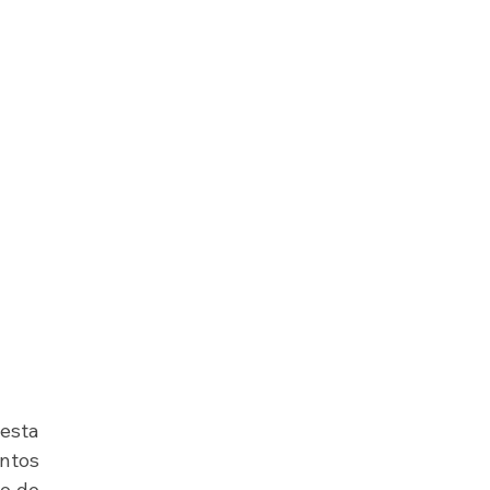
sta 
ntos 
o de 