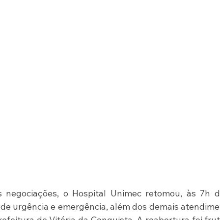
 negociações, o Hospital Unimec retomou, às 7h de
s de urgência e emergência, além dos demais atendime
feitura de Vitória da Conquista. A reabertura foi frut