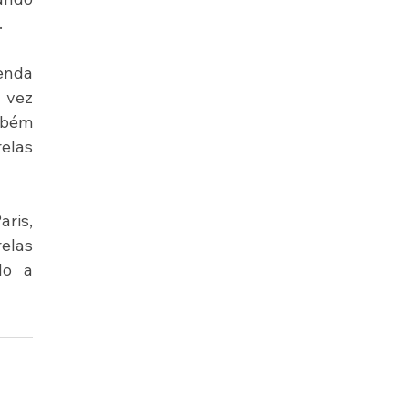
.
nda 
 vez 
bém 
elas 
ris, 
elas 
o a 