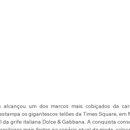
 alcançou um dos marcos mais cobiçados da carre
a estampa os gigantescos telões da Times Square, em 
da grife italiana Dolce & Gabbana. A conquista conso
sileiros mais fortes no cenário atual da moda, coloc