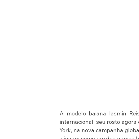
A modelo baiana Iasmin Reis
internacional: seu rosto agor
York, na nova campanha global 
a jovem como um dos nomes bra