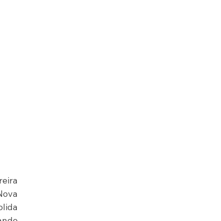
ira 
Nova 
lida 
ando 