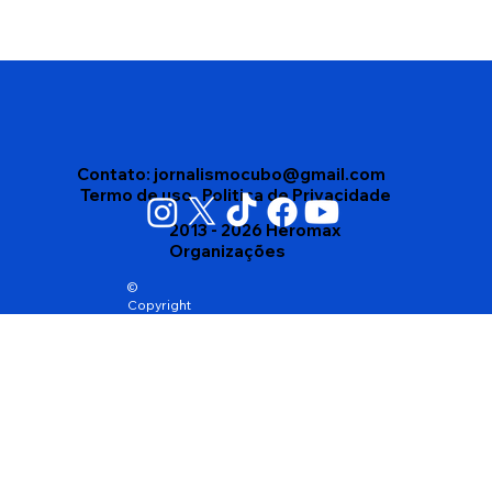
Vigilância Sanitária apreende mais de
4 mil produtos vencidos em depósito
no bairro Brasil, em Vitória da
Conquista
Contato:
jornalismocubo@gmail.com
Termo de uso
Politica de Privacidade
2013 - 2026 Heromax
Organizações
©
Copyright