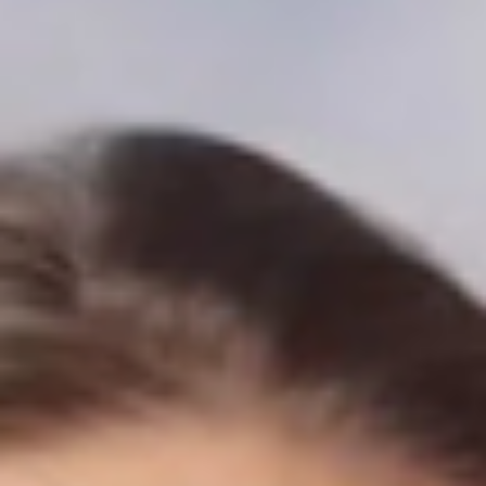
um dos maiores fenômenos de audiência entre o público hispânic
nos Estados Unidos e no México, colocando o soteropolitano em
uma vitrine internacional ao lado de celebridades latinas icônicas,
como a atriz Laura Zapata