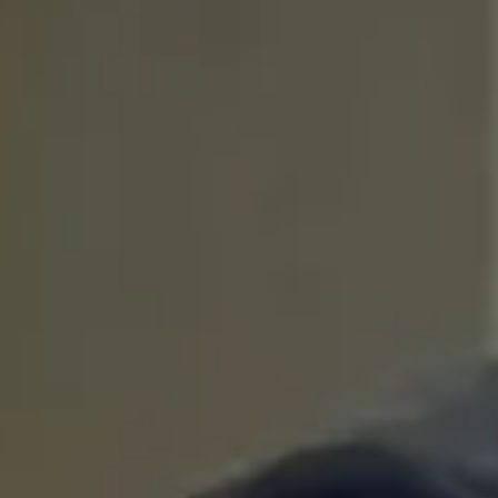
A cantora Billie Eilish acaba de levar sua mais recente turnê para a
telonas com o lançamento de HIT ME HARD AND SOFT: THE TOU
filme-concerto que estreou nos cinemas de todo o Brasil. A
produção tem direção de James Cameron, cineasta responsável 
sucessos como Titanic e a franquia Avatar. O longa registra
momentos da última turnê mundial da artista e reúne performanc
de diferentes fases de sua carreira, destacando não apenas os
grandes sucessos da cantora, mas também