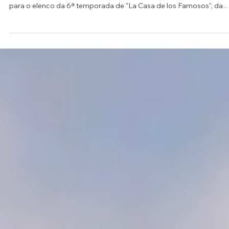
26 de fev.
Entretenimento
Stefano Piccioni: O baiano que está
conquistando os holofotes em "La Casa
de los Famosos 6" na TV Norte America
O modelo e atleta baiano Stefano Piccioni, de 33 anos, natural de
Salvador, elevou o patamar de sua carreira nos realities ao entrar
para o elenco da 6ª temporada de "La Casa de los Famosos", da
Telemundo. O programa, que estreou em 17 de fevereiro de 2026,