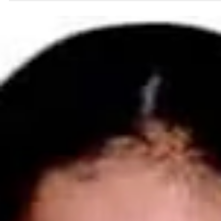
Vitória da Conquista
Vídeo mostra momento em que marquis
desaba e mata pedreiro de 55 anos em
obra de Vitória da Conquista
Albério Porto Diamantino morreu após ser atingido por uma
estrutura de concreto durante um acidente de trabalho no
loteamento Vila América. Ele deixa esposa e dois filhos.